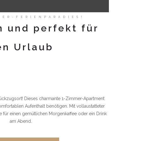
MER-FERIENPARADIES!
in und perfekt für
en Urlaub
ückzugsort! Dieses charmante 1-Zimmer-Apartment
 komfortablen Aufenthalt benötigen.
Mit vollaustatteter
e für einen gemütlichen Morgenkaffee oder ein Drink
am Abend.